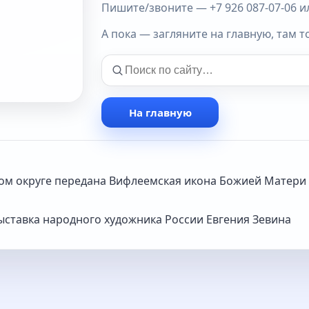
Пишите/звоните — +7 926 087-07-06 или
А пока — загляните на главную, там т
На главную
ком округе передана Вифлеемская икона Божией Матери
ыставка народного художника России Евгения Зевина