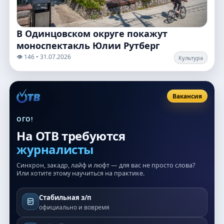
В Одинцовском округе покажут
моноспектакль Юлии Рутберг
👁️ 146 • 31.07.2026
Культура
Вакансия
ОГО!
На ОТВ требуются
журналисты
Синхрон, закадр, лайф и люфт — для вас не просто слова?
Или хотите этому научиться на практике.
Стабильная з/п
официально и вовремя