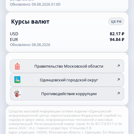
Обновлено: 09.08.2026 01:00
Курсы валют
ЦБ РФ
USD
82.17 ₽
EUR
94.84 ₽
Обновлено: 08.08.2026
Правительство Московской области
↗
Одинцовский городской округ
↗
Противодействие коррупции
↗
Средство массовой информации сетевое издание «Одинцовский
информационный центр» зарегистрировано Федеральной службой по
надзору в сфере связи, информационных технологий и массовых
коммуникаций. Регистрационный номер: серия Эл № ФС77-87517 от 04
июня 2024 г. И.о. главного редактора: Уголькова Е.В.
Адрес редакции: 143005, Московская область, г. Одинцово, б-р Маршала