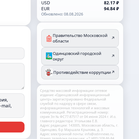
USD
82.17 ₽
EUR
94.84 ₽
Обновлено: 08.08.2026
Правительство Московской
↗
области
Одинцовский городской
↗
округ
Противодействие коррупции
↗
Средство массовой информации сетевое
издание «Одинцовский информационный
рия,
центр» зарегистрировано Федеральной
службой по надзору в сфере связи,
mail,
информационных технологий и массовых
коммуникаций. Регистрационный номер:
серия Эл № ФС77-87517 от 04 июня 2024 г. И.о.
главного редактора: Уголькова Е.В.
Адрес редакции: 143005, Московская область, г.
Одинцово, б-р Маршала Крылова, д. 3.
Адрес электронной почты: info@odinnews.ru.
Номер телефона редакции: +7 (495) 508-86-84