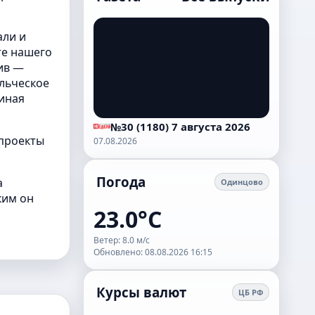
али и
те нашего
ив —
ольческое
диная
№30 (1180) 7 августа 2026
 проекты
07.08.2026
Погода
а
Одинцово
ким он
23.0°C
Ветер: 8.0 м/с
Обновлено: 08.08.2026 16:15
Курсы валют
ЦБ РФ