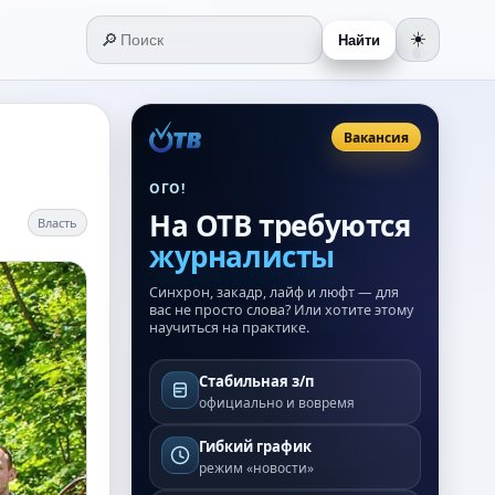
🔎
☀️
Найти
🌒
Вакансия
ОГО!
На ОТВ требуются
Власть
журналисты
Синхрон, закадр, лайф и люфт — для
вас не просто слова? Или хотите этому
научиться на практике.
Стабильная з/п
официально и вовремя
Гибкий график
режим «новости»