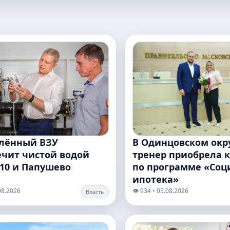
лённый ВЗУ
В Одинцовском окр
ечит чистой водой
тренер приобрела 
‑10 и Папушево
по программе «Соц
ипотека»
.08.2026
👁️ 934 • 05.08.2026
Власть