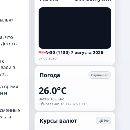
рылья»
а, что
 Десять
№30 (1180) 7 августа 2026
07.08.2026
 с
вали в
урс,
Погода
Одинцово
ь
за время
26.0°C
и и
Ветер: 10.0 м/с
Обновлено: 07.08.2026 18:15
ссменные
Ольга
Курсы валют
ЦБ РФ