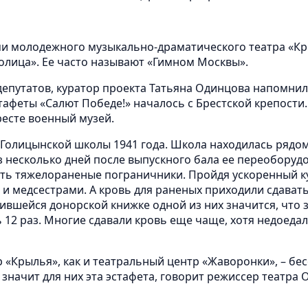
ми молодежного музыкально-драматического театра «К
олица». Ее часто называют «Гимном Москвы».
депутатов, куратор проекта Татьяна Одинцова напомнил
тафеты «Салют Победе!» началось с Брестской крепости.
ресте военный музей.
 Голицынской школы 1941 года. Школа находилась рядом
 несколько дней после выпускного бала ее переоборудо
пать тяжелораненые пограничники. Пройдя ускоренный к
и медсестрами. А кровь для раненых приходили сдават
вшейся донорской книжке одной из них значится, что 
 12 раз. Многие сдавали кровь еще чаще, хотя недоедал
«Крылья», как и театральный центр «Жаворонки», – бе
 значит для них эта эстафета, говорит режиссер театра 