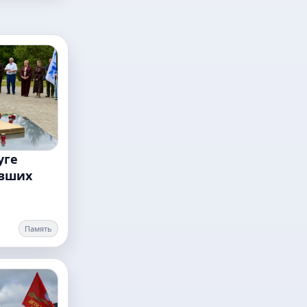
уге
авших
Память