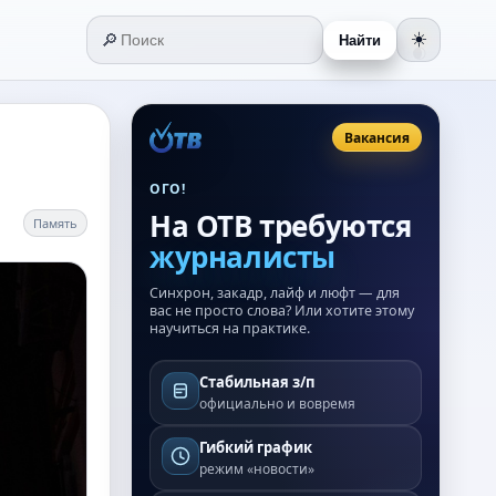
🔎
☀️
Найти
🌒
Вакансия
ОГО!
На ОТВ требуются
Память
журналисты
Синхрон, закадр, лайф и люфт — для
вас не просто слова? Или хотите этому
научиться на практике.
Стабильная з/п
официально и вовремя
Гибкий график
режим «новости»