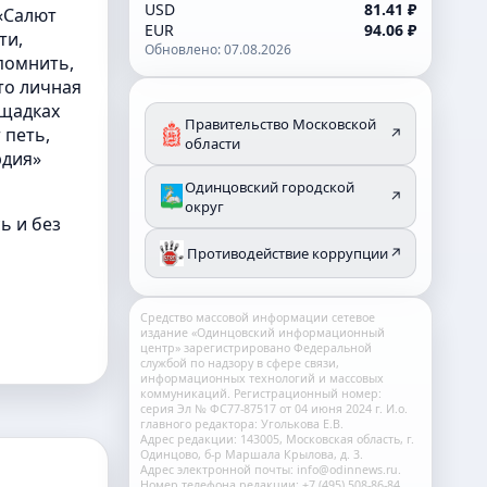
USD
81.41 ₽
 «Салют
EUR
94.06 ₽
ти,
Обновлено: 07.08.2026
помнить,
то личная
ощадках
Правительство Московской
 петь,
↗
области
рдия»
Одинцовский городской
↗
округ
ь и без
Противодействие коррупции
↗
Средство массовой информации сетевое
издание «Одинцовский информационный
центр» зарегистрировано Федеральной
службой по надзору в сфере связи,
информационных технологий и массовых
коммуникаций. Регистрационный номер:
серия Эл № ФС77-87517 от 04 июня 2024 г. И.о.
главного редактора: Уголькова Е.В.
Адрес редакции: 143005, Московская область, г.
Одинцово, б-р Маршала Крылова, д. 3.
Адрес электронной почты: info@odinnews.ru.
Номер телефона редакции: +7 (495) 508-86-84