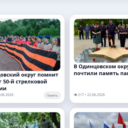
В Одинцовском окр
почтили память п
овский округ помнит
 50‑й стрелковой
ии
3.06.2026
👁️ 217 • 22.06.2026
Память