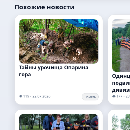
Похожие новости
Тайны урочища Опарина
гора
Одинц
подвиг
дивиз
👁️ 119 • 22.07.2026
👁️ 177 • 2
Память