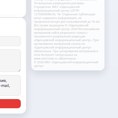
По вопросам размещения рекламы:
Учредитель: МБУ «Одинцовский
информационный центр» (ОГРН
1215000008618). 18+ Отдельные публикации
могут содержать информацию, не
предназначенную для пользователей до 18 лет.
Все права защищены © «Одинцовский
информационный центр» 2024 Использование
материалов сайта разрешено только с
письменного разрешения редакции
«Одинцовский информационный центр». При
цитировании материалов ссылка на
«Одинцовский информационный центр»
обязательна. При цитировании материалов в
сети Интернет гиперссылка на
www.odinnews.ru обязательна.
© 2026 МБУ «Одинцовский информационный
центр»
рия,
mail,