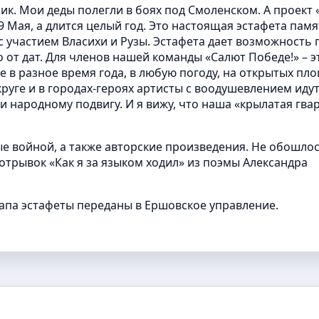
ик. Мои деды полегли в боях под Смоленском. А проект
9 Мая, а длится целый год. Это настоящая эстафета памя
с участием Власихи и Рузы. Эстафета дает возможность 
 от дат. Для членов нашей команды «Салют Победе!» – э
ре в разное время года, в любую погоду, на открытых пл
уге и в городах-героях артисты с воодушевлением идут
и народному подвигу. И я вижу, что наша «крылатая гва
е войной, а также авторские произведения. Не обошлос
отрывок «Как я за языком ходил» из поэмы Александра
апа эстафеты переданы в Ершовское управление.