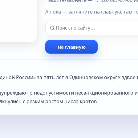
Пишите/звоните — +7 926 087-07-06 или
А пока — загляните на главную, там т
На главную
иной России» за пять лет в Одинцовском округе вдвое
дупреждают о недопустимости несанкционированного 
лкнулись с резким ростом числа кротов