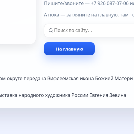
Пишите/звоните — +7 926 087-07-06 или
А пока — загляните на главную, там т
На главную
ком округе передана Вифлеемская икона Божией Матери
ыставка народного художника России Евгения Зевина