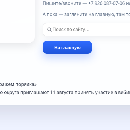
Пишите/звоните — +7 926 087-07-06 или
А пока — загляните на главную, там т
На главную
тражем порядка»
 округа приглашают 11 августа принять участие в веби