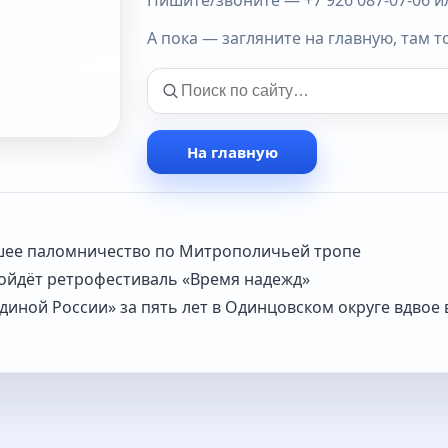
Пишите/звоните — +7 926 087-07-06 или
А пока — загляните на главную, там т
На главную
шее паломничество по Митрополичьей тропе
ройдёт ретрофестиваль «Время надежд»
иной России» за пять лет в Одинцовском округе вдвое